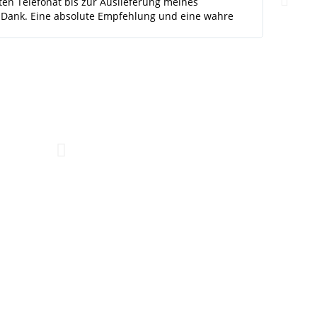
ten Telefonat bis zur Auslieferung meines
Ob Teppich
hen Dank. Eine absolute Empfehlung und eine wahre
hervorrage