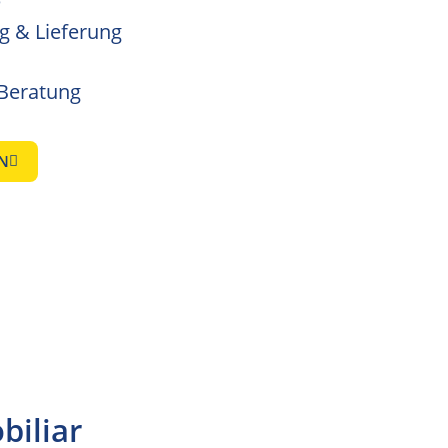
e
g & Lieferung
-Beratung
N
biliar