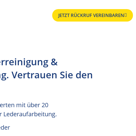
JETZT RÜCKRUF VEREINBAREN
erreinigung &
g. Vertrauen Sie den
perten mit über 20
r Lederaufarbeitung.
eder