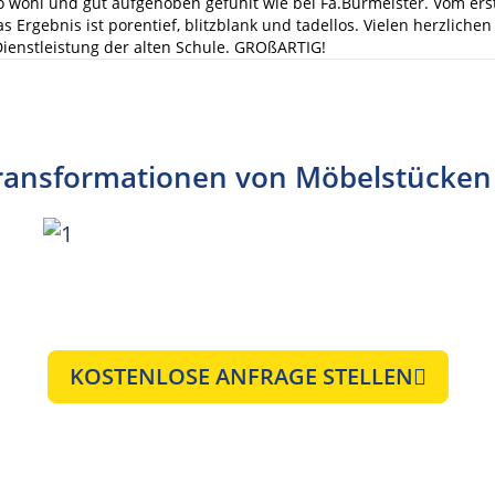
o wohl und gut aufgehoben gefühlt wie bei Fa.Burmeister. Vom ers
Das Ergebnis ist porentief, blitzblank und tadellos. Vielen herzlic
Dienstleistung der alten Schule. GROßARTIG!
ransformationen von Möbelstücken
KOSTENLOSE ANFRAGE STELLEN