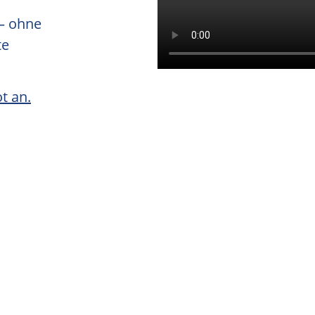
 – ohne
te
t an.