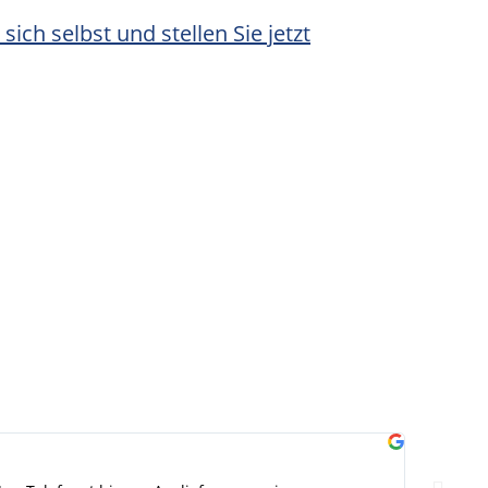
ich selbst und stellen Sie jetzt
s
Gabr


